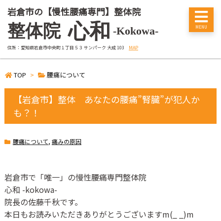
岩倉市の【慢性腰痛専門】整体院
心和
整体院
-Kokowa-
住所：愛知県岩倉市中央町１丁目５３ サンパーク 大成 103
MAP
TOP
>
腰痛について
【岩倉市】整体 あなたの腰痛”腎臓”が犯人か
も？！
腰痛について
,
痛みの原因
岩倉市で「唯一」の慢性腰痛専門整体院
心和
-kokowa-
院長の佐藤千秋です。
本日もお読みいただきありがとうございます
m(_ _)m