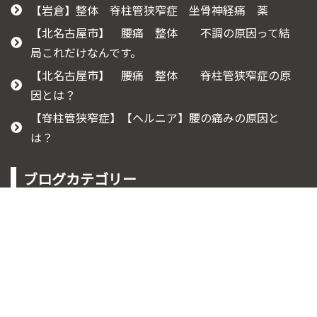
【岩倉】整体 脊柱管狭窄症 坐骨神経痛 薬
【北名古屋市】 腰痛 整体 不調の原因って結
局これだけなんです。
【北名古屋市】 腰痛 整体 脊柱管狭窄症の原
因とは？
【脊柱管狭窄症】【ヘルニア】腰の痛みの原因と
は？
ブログカテゴリー
ご予約受付時間:9時～20時
080-9730-0847
脊柱管狭窄症
坐骨神経痛について
膝痛について
腰痛について
ぎっくり腰
痺れについて
知って役立つ豆知識
産後の腰痛
肩こりについて
すべり症