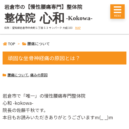
岩倉市の【慢性腰痛専門】整体院
心和
整体院
-Kokowa-
住所：愛知県岩倉市中央町１丁目５３ サンパーク 大成 103
MAP
TOP
>
腰痛について
頑固な坐骨神経痛の原因とは？
腰痛について
,
痛みの原因
岩倉市で「唯一」の慢性腰痛専門整体院
心和
-kokowa-
院長の佐藤千秋です。
本日もお読みいただきありがとうございます
m(_ _)m