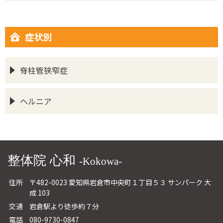
症状別
脊柱管狭窄症
ヘルニア
整体院 心和
-Kokowa-
住所
〒482-0023 愛知県岩倉市中央町１丁目５３ サンパーク 大
成 103
交通
岩倉駅より徒歩約７分
電話
080-9730-0847