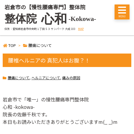
岩倉市の【慢性腰痛専門】整体院
心和
整体院
-Kokowa-
住所：愛知県岩倉市中央町１丁目５３ サンパーク 大成 103
MAP
TOP
>
腰痛について
腰椎ヘルニアの 真犯人はお腹？！
腰痛について
,
ヘルニアについて
,
痛みの原因
岩倉市で「唯一」の慢性腰痛専門整体院
心和
-kokowa-
院長の佐藤千秋です。
本日もお読みいただきありがとうございます
m(_ _)m