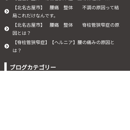
【北名古屋市】 腰痛 整体 不調の原因って結
局これだけなんです。
【北名古屋市】 腰痛 整体 脊柱管狭窄症の原
因とは？
【脊柱管狭窄症】【ヘルニア】腰の痛みの原因と
は？
ブログカテゴリー
ご予約受付時間:9時～20時
080-9730-0847
脊柱管狭窄症
坐骨神経痛について
膝痛について
腰痛について
ぎっくり腰
痺れについて
知って役立つ豆知識
産後の腰痛
肩こりについて
すべり症