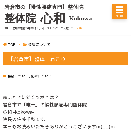
岩倉市の【慢性腰痛専門】整体院
心和
整体院
-Kokowa-
住所：愛知県岩倉市中央町１丁目５３ サンパーク 大成 103
MAP
TOP
>
腰痛について
【岩倉市】整体 肩こり
腰痛について
,
施術について
寒いときに効くツボとは？！
岩倉市で「唯一」の慢性腰痛専門整体院
心和
-kokowa-
院長の佐藤千秋です。
本日もお読みいただきありがとうございます
m(_ _)m