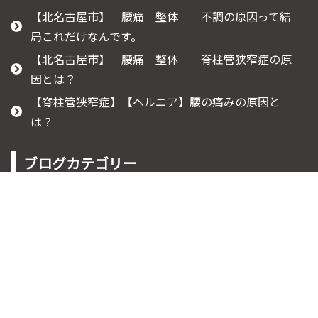
【北名古屋市】 腰痛 整体 不調の原因って結
局これだけなんです。
【北名古屋市】 腰痛 整体 脊柱管狭窄症の原
因とは？
【脊柱管狭窄症】【ヘルニア】腰の痛みの原因と
は？
ブログカテゴリー
ご予約受付時間:9時～20時
080-9730-0847
脊柱管狭窄症
坐骨神経痛について
膝痛について
腰痛について
ぎっくり腰
痺れについて
知って役立つ豆知識
産後の腰痛
肩こりについて
すべり症