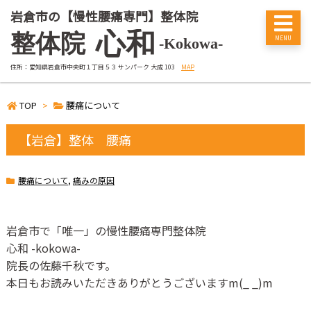
岩倉市の【慢性腰痛専門】整体院
心和
整体院
-Kokowa-
住所：愛知県岩倉市中央町１丁目５３ サンパーク 大成 103
MAP
TOP
>
腰痛について
【岩倉】整体 腰痛
腰痛について
,
痛みの原因
岩倉市で「唯一」の慢性腰痛専門整体院
心和
-kokowa-
院長の佐藤千秋です。
本日もお読みいただきありがとうございます
m(_ _)m