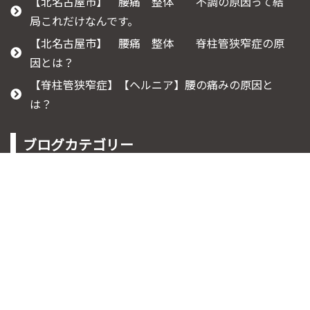
【北名古屋市】 腰痛 整体 不調の原因って結
局これだけなんです。
【北名古屋市】 腰痛 整体 脊柱管狭窄症の原
因とは？
【脊柱管狭窄症】【ヘルニア】腰の痛みの原因と
は？
ブログカテゴリー
ご予約受付時間:9時～20時
080-9730-0847
脊柱管狭窄症
坐骨神経痛について
膝痛について
腰痛について
ぎっくり腰
痺れについて
知って役立つ豆知識
産後の腰痛
肩こりについて
すべり症