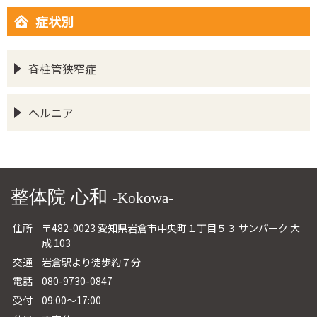
症状別
脊柱管狭窄症
ヘルニア
整体院 心和
-Kokowa-
住所
〒482-0023 愛知県岩倉市中央町１丁目５３ サンパーク 大
成 103
交通
岩倉駅より徒歩約７分
電話
080-9730-0847
受付
09:00～17:00