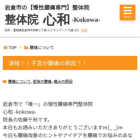
岩倉市の【慢性腰痛専門】整体院
心和
整体院
-Kokowa-
住所：愛知県岩倉市中央町１丁目５３ サンパーク 大成 103
MAP
TOP
>
腰痛について
速報！！子宮が腰痛の原因？！
腰痛について
,
産後の腰痛
,
痛みの原因
岩倉市で「唯一」の慢性腰痛専門整体院
心和
-kokowa-
院長の佐藤千秋です。
本日もお読みいただきありがとうございます
m(_ _)m
今日も腰痛改善のヒントやアイデアを腰痛でお悩みのあな