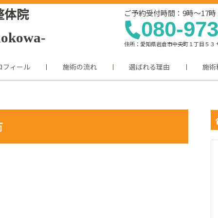
整体院
ご予約受付時間：9時～17
080-97
Kokowa-
住所：愛知県岩倉市中央町１丁目５３ サ
ロフィール
施術の流れ
選ばれる理由
施術
市