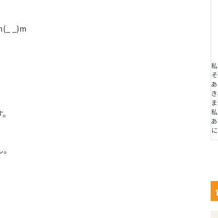
m(_ _)m
私
そ
あ
き
ま
私
す。
あ
に
ん。